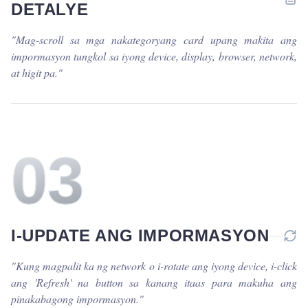
DETALYE
"
Mag-scroll sa mga nakategoryang card upang makita ang
impormasyon tungkol sa iyong device, display, browser, network,
at higit pa.
"
0
3
I-UPDATE ANG IMPORMASYON
"
Kung magpalit ka ng network o i-rotate ang iyong device, i-click
ang 'Refresh' na button sa kanang itaas para makuha ang
pinakabagong impormasyon.
"