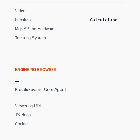
Video
--
Imbakan
Calculating...
Mga API ng Hardware
--
Tema ng System
--
ENGINE NG BROWSER
--
Kasalukuyang User Agent
Viewer ng PDF
--
JS Heap
--
Cookies
--