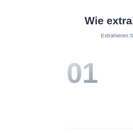
Wie extr
Extrahieren S
0
1