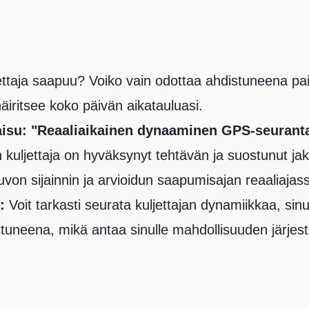
ettaja saapuu? Voiko vain odottaa ahdistuneena pai
iritsee koko päivän aikatauluasi.
aisu: "Reaaliaikainen dynaaminen GPS-seurant
kuljettaja on hyväksynyt tehtävän ja suostunut jak
uvon sijainnin ja arvioidun saapumisajan reaaliajass
:
Voit tarkasti seurata kuljettajan dynamiikkaa, sinu
stuneena, mikä antaa sinulle mahdollisuuden järjest