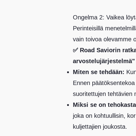
Ongelma 2: Vaikea löytä
Perinteisillä menetelmi
vain toivoa olevamme o
✅ Road Saviorin ratka
arvostelujärjestelmä"
Miten se tehdään:
Kun 
Ennen päätöksentekoa voi
suoritettujen tehtävien 
Miksi se on tehokasta
joka on kohtuullisin, ko
kuljettajien joukosta.