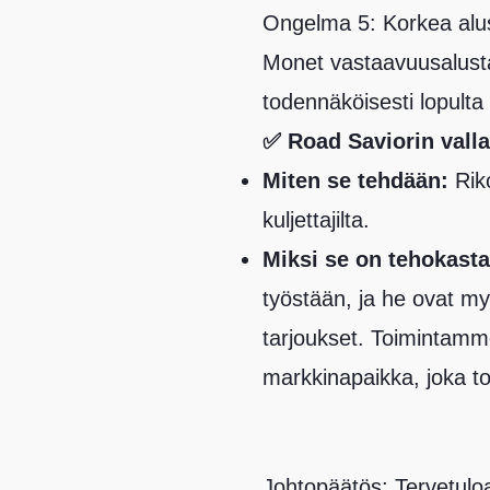
Ongelma 5: Korkea alus
Monet vastaavuusalustat 
todennäköisesti lopulta k
✅ Road Saviorin valla
Miten se tehdään:
Riko
kuljettajilta.
Miksi se on tehokasta
työstään, ja he ovat m
tarjoukset. Toimintamm
markkinapaikka, joka tod
Johtopäätös: Tervetulo