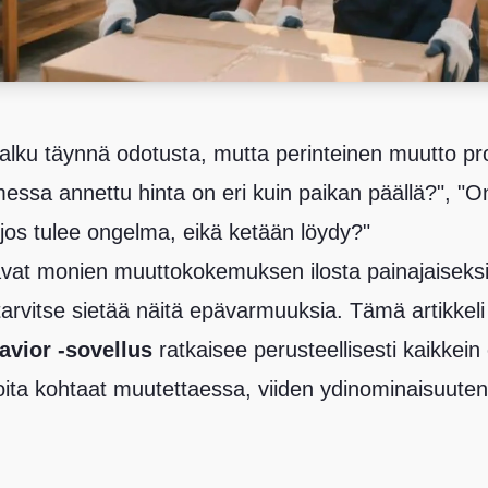
i alku täynnä odotusta, mutta perinteinen muutto p
imessa annettu hinta on eri kuin paikan päällä?", "
jos tulee ongelma, eikä ketään löydy?"
at monien muuttokokemuksen ilosta painajaiseksi
arvitse sietää näitä epävarmuuksia. Tämä artikkeli 
avior -sovellus
ratkaisee perusteellisesti kaikkei
oita kohtaat muutettaessa, viiden ydinominaisuuten