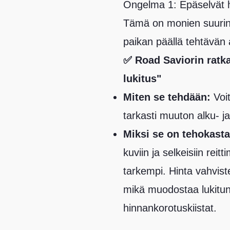
Ongelma 1: Epäselvät hin
Tämä on monien suurin p
paikan päällä tehtävän a
✅ Road Saviorin ratka
lukitus"
Miten se tehdään:
Voit
tarkasti muuton alku- ja
Miksi se on tehokasta
kuviin ja selkeisiin reitt
tarkempi. Hinta vahvis
mikä muodostaa lukitun 
hinnankorotuskiistat.