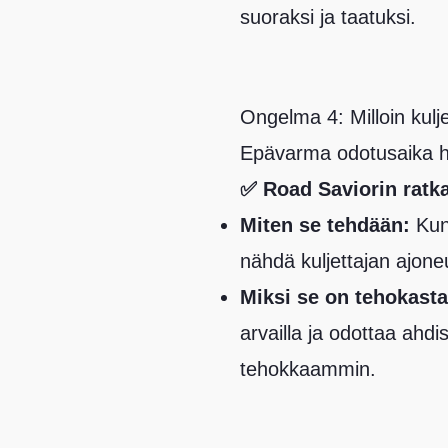
suoraksi ja taatuksi.
Ongelma 4: Milloin kulj
Epävarma odotusaika hä
✅ Road Saviorin ratk
Miten se tehdään:
Kun 
nähdä kuljettajan ajone
Miksi se on tehokasta
arvailla ja odottaa ahdi
tehokkaammin.