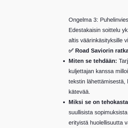
Ongelma 3: Puhelinviesti
Edestakaisin soittelu y
altis väärinkäsityksille 
✅ Road Saviorin ratka
Miten se tehdään:
Tar
kuljettajan kanssa mill
tekstin lähettämisestä, 
kätevää.
Miksi se on tehokasta
suullisista sopimuksist
erityistä huolellisuutta 