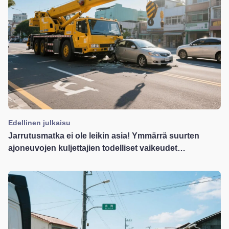
Edellinen julkaisu
Jarrutusmatka ei ole leikin asia! Ymmärrä suurten
ajoneuvojen kuljettajien todelliset vaikeudet
Threadsissa nähdystä nosturionnettomuusvideosta