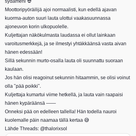
sydämeni 💀
Moottoripyöräilijä ajoi normaalisti, kun edellä ajavan
kuorma-auton suuri lauta ulottui vaakasuunnassa
ajoneuvon korin ulkopuolelle.
Kuljettajan näkökulmasta laudassa ei ollut lainkaan
varoitusmerkkejä, ja se ilmestyi yhtäkkäänsä vasta aivan
hänen edessään!
Sillä sekunnin murto-osalla lauta oli suunnattu suoraan
kaulaan.
Jos hän olisi reagoinut sekunnin hitaammin, se olisi voinut
olla "pää poikki".
Kuljettaja kumartui viime hetkellä, ja lauta vain raapaisi
hänen kypäräänsä ——
Onneksi pää on edelleen tallella! Hän todella nauroi
kuolemalle päin naamaa tällä kertaa 😅
Lähde Threads:
@thalorixsol