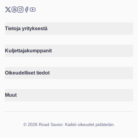
X (Twitter)
Threads
Instagram
Facebook
YouTube
Tietoja yrityksestä
Kuljettajakumppanit
Oikeudelliset tiedot
Muut
©
2026
Road Savior
.
Kaikki oikeudet pidätetän.