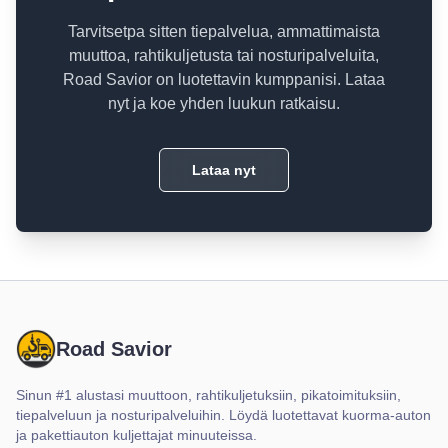
Tarvitsetpa sitten tiepalvelua, ammattimaista
muuttoa, rahtikuljetusta tai nosturipalveluita,
Road Savior on luotettavin kumppanisi. Lataa
nyt ja koe yhden luukun ratkaisu.
Lataa nyt
Road Savior
Sinun #1 alustasi muuttoon, rahtikuljetuksiin, pikatoimituksiin,
tiepalveluun ja nosturipalveluihin. Löydä luotettavat kuorma-auton
ja pakettiauton kuljettajat minuuteissa.