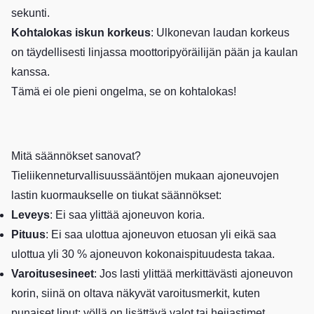
sekunti.
Kohtalokas iskun korkeus
: Ulkonevan laudan korkeus
on täydellisesti linjassa moottoripyöräilijän pään ja kaulan
kanssa.
Tämä ei ole pieni ongelma, se on kohtalokas!
Mitä säännökset sanovat?
Tieliikenneturvallisuussääntöjen mukaan ajoneuvojen
lastin kuormaukselle on tiukat säännökset:
Leveys
: Ei saa ylittää ajoneuvon koria.
Pituus
: Ei saa ulottua ajoneuvon etuosan yli eikä saa
ulottua yli 30 % ajoneuvon kokonaispituudesta takaa.
Varoitusesineet
: Jos lasti ylittää merkittävästi ajoneuvon
korin, siinä on oltava näkyvät varoitusmerkit, kuten
punaiset liput; yöllä on lisättävä valot tai heijastimet.