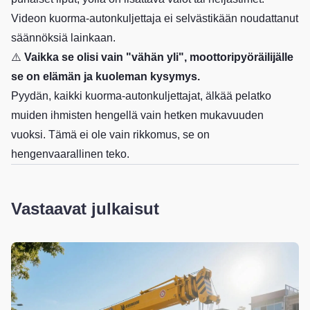
Videon kuorma-autonkuljettaja ei selvästikään noudattanut
säännöksiä lainkaan.
⚠️
Vaikka se olisi vain "vähän yli", moottoripyöräilijälle
se on elämän ja kuoleman kysymys.
Pyydän, kaikki kuorma-autonkuljettajat, älkää pelatko
muiden ihmisten hengellä vain hetken mukavuuden
vuoksi. Tämä ei ole vain rikkomus, se on
hengenvaarallinen teko.
Vastaavat julkaisut