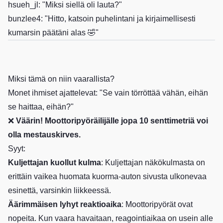
hsueh_jl: "Miksi siellä oli lauta?"
bunzlee4: "Hitto, katsoin puhelintani ja kirjaimellisesti
kumarsin päätäni alas 🤣"
Miksi tämä on niin vaarallista?
Monet ihmiset ajattelevat: "Se vain törröttää vähän, eihän
se haittaa, eihän?"
❌
Väärin! Moottoripyöräilijälle jopa 10 senttimetriä voi
olla mestauskirves.
Syyt:
Kuljettajan kuollut kulma
: Kuljettajan näkökulmasta on
erittäin vaikea huomata kuorma-auton sivusta ulkonevaa
esinettä, varsinkin liikkeessä.
Äärimmäisen lyhyt reaktioaika
: Moottoripyörät ovat
nopeita. Kun vaara havaitaan, reagointiaikaa on usein alle