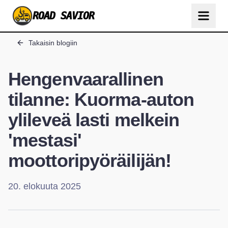
ROAD SAVIOR
Takaisin blogiin
Hengenvaarallinen
tilanne: Kuorma-auton
ylileveä lasti melkein
'mestasi'
moottoripyöräilijän!
20. elokuuta 2025