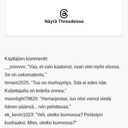
Näytä Threadsissa
Käyttäjien kommentit:
__zoinvvv: "Vau, et vain kaatunut, vaan olet myös elossa.
Se on uskomatonta."
himars2025: "Tuo on murhayritys. Sitä ei edes näe.
Kuljettajalla on todella onnea."
moonlight79820: "Herranjestas, tuo olisi voinut viedä
hänen päänsä... niin pelottavaa."
ek_kevin1023: "Veli, oletko kunnossa? Pelästyin
kuoliaaksi. Mies, oletko kunnossa?"