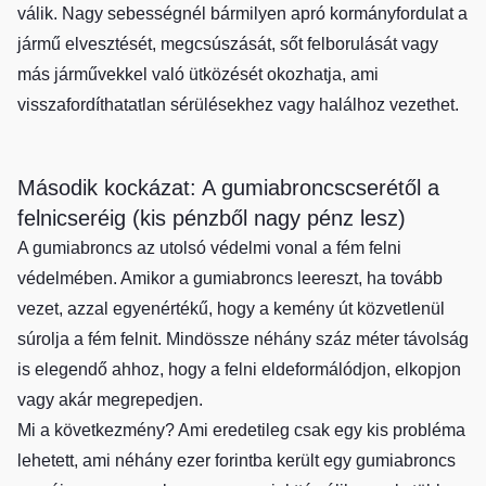
válik. Nagy sebességnél bármilyen apró kormányfordulat a
jármű elvesztését, megcsúszását, sőt felborulását vagy
más járművekkel való ütközését okozhatja, ami
visszafordíthatatlan sérülésekhez vagy halálhoz vezethet.
Második kockázat: A gumiabroncscserétől a
felnicseréig (kis pénzből nagy pénz lesz)
A gumiabroncs az utolsó védelmi vonal a fém felni
védelmében. Amikor a gumiabroncs leereszt, ha tovább
vezet, azzal egyenértékű, hogy a kemény út közvetlenül
súrolja a fém felnit. Mindössze néhány száz méter távolság
is elegendő ahhoz, hogy a felni eldeformálódjon, elkopjon
vagy akár megrepedjen.
Mi a következmény? Ami eredetileg csak egy kis probléma
lehetett, ami néhány ezer forintba került egy gumiabroncs