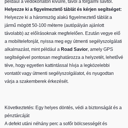
például a védőkorláton kívülre, távol a forgalmi sávtól.
Helyezze ki a figyelmeztető táblát és kérjen segítséget:
Helyezze ki a háromszög alakú figyelmeztető táblát a
jármű mögött 50-100 méterre (autópályán ajánlott
távolabb) az előírásoknak megfelelően. Ezután vegye elő
a mobiltelefonját, nyissa meg egy útmenti segélyszolgálati
alkalmazást, mint például a
Road Savior
, amely GPS
segítségével pontosan meghatározza a helyzetét, lehetővé
téve, hogy egyetlen kattintással hívja a legközelebbi
vontatót vagy útmenti segélyszolgálatot, és nyugodtan
várja a szakemberek érkezését.
Következtetés: Egy helyes döntés, védi a biztonságát és a
pénztárcáját
A defekt utáni néhány perc a sofőr bölcsességét és