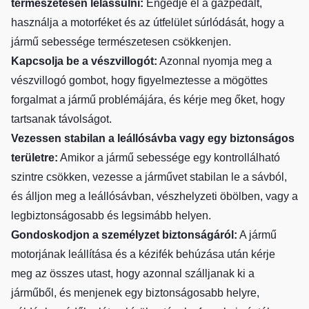
természetesen lelassulni:
Engedje el a gázpedált,
használja a motorféket és az útfelület súrlódását, hogy a
jármű sebessége természetesen csökkenjen.
Kapcsolja be a vészvillogót:
Azonnal nyomja meg a
vészvillogó gombot, hogy figyelmeztesse a mögöttes
forgalmat a jármű problémájára, és kérje meg őket, hogy
tartsanak távolságot.
Vezessen stabilan a leállósávba vagy egy biztonságos
területre:
Amikor a jármű sebessége egy kontrollálható
szintre csökken, vezesse a járművet stabilan le a sávból,
és álljon meg a leállósávban, vészhelyzeti öbölben, vagy a
legbiztonságosabb és legsimább helyen.
Gondoskodjon a személyzet biztonságáról:
A jármű
motorjának leállítása és a kézifék behúzása után kérje
meg az összes utast, hogy azonnal szálljanak ki a
járműből, és menjenek egy biztonságosabb helyre,