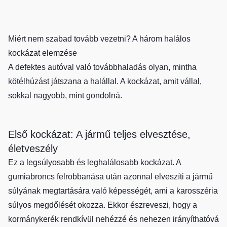
Miért nem szabad tovább vezetni? A három halálos
kockázat elemzése
A defektes autóval való továbbhaladás olyan, mintha
kötélhúzást játszana a halállal. A kockázat, amit vállal,
sokkal nagyobb, mint gondolná.
Első kockázat: A jármű teljes elvesztése,
életveszély
Ez a legsúlyosabb és leghalálosabb kockázat. A
gumiabroncs felrobbanása után azonnal elveszíti a jármű
súlyának megtartására való képességét, ami a karosszéria
súlyos megdőlését okozza. Ekkor észreveszi, hogy a
kormánykerék rendkívül nehézzé és nehezen irányíthatóvá