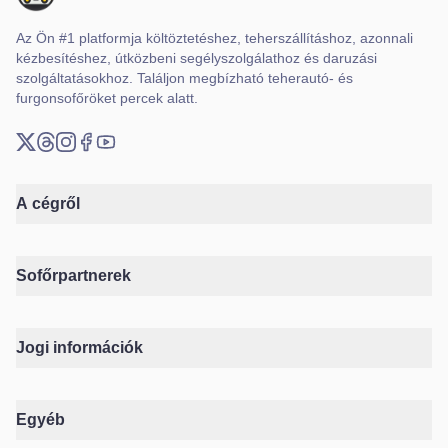
Az Ön #1 platformja költöztetéshez, teherszállításhoz, azonnali
kézbesítéshez, útközbeni segélyszolgálathoz és daruzási
szolgáltatásokhoz. Találjon megbízható teherautó- és
furgonsofőröket percek alatt.
X (Twitter)
Threads
Instagram
Facebook
YouTube
A cégről
Sofőrpartnerek
Jogi információk
Egyéb