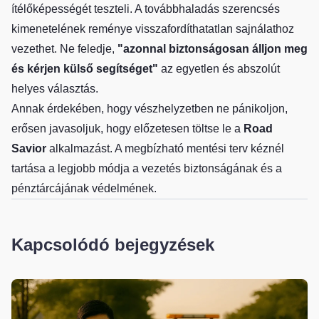
ítélőképességét teszteli. A továbbhaladás szerencsés
kimenetelének reménye visszafordíthatatlan sajnálathoz
vezethet. Ne feledje,
"azonnal biztonságosan álljon meg
és kérjen külső segítséget"
az egyetlen és abszolút
helyes választás.
Annak érdekében, hogy vészhelyzetben ne pánikoljon,
erősen javasoljuk, hogy előzetesen töltse le a
Road
Savior
alkalmazást. A megbízható mentési terv kéznél
tartása a legjobb módja a vezetés biztonságának és a
pénztárcájának védelmének.
Kapcsolódó bejegyzések