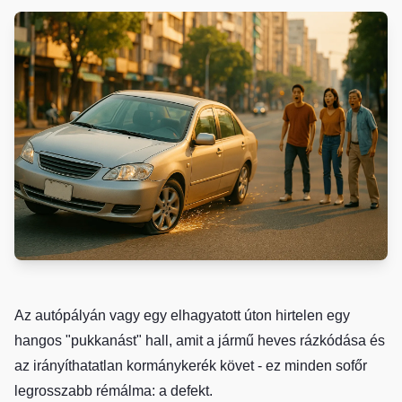
Az autópályán vagy egy elhagyatott úton hirtelen egy
hangos "pukkanást" hall, amit a jármű heves rázkódása és
az irányíthatatlan kormánykerék követ - ez minden sofőr
legrosszabb rémálma: a defekt.