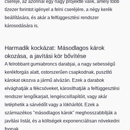
cseréje, az azonnal egy nagy projektté válik, amely több
tízezer forintot igényel a felni cseréjére, a négy kerék
beállítására, és akár a felfüggesztési rendszer
károsodására is.
Harmadik kockázat: Másodlagos károk
okozása, a javítási kör bővítése
A felrobbant gumiabroncs darabjai, a nagy sebességű
kerékforgás alatt, ostorszerűen csapkodnak, pusztító
károkat okozva a jármű alvázán. Ezek a darabok
elvághatják a fékcsöveket, károsíthatják a felfüggesztési
rendszer lengőkarjait, lengéscsillapítóit, vagy akár
letéphetik a sárvédőt vagy a lökhárítót. Ezek a
származékos "másodlagos károk" meghosszabbítják a
javítási listát, és a költségek exponenciálisan növekedni
fognak.