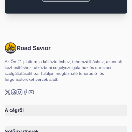
Road Savior
Az Ön #1 platformja költöztetéshez, teherszállításhoz, azonnali
kézbesítéshez, útközbeni segélyszolgálathoz és daruzási
szolgáltatásokhoz. Találjon megbízható teherautó- és
furgonsofőröket percek alatt.
X (Twitter)
Threads
Instagram
Facebook
YouTube
A cégről
Sofőrpartnerek