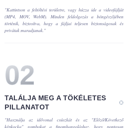
"
Kattintson a feltöltési területre, vagy húzza ide a videofájlját
(MP4, MOV, WebM). Minden feldolgozás a böngészőjében
történik, biztosítva, hogy a fájljai teljesen biztonságosak és
privátak maradjanak.
"
0
2
TALÁLJA MEG A TÖKÉLETES
PILLANATOT
"
Használja az idővonal csúszkát és az "Előző/Következő
képkocka" gombokat a finomhangoláshoz, hogy pontosan