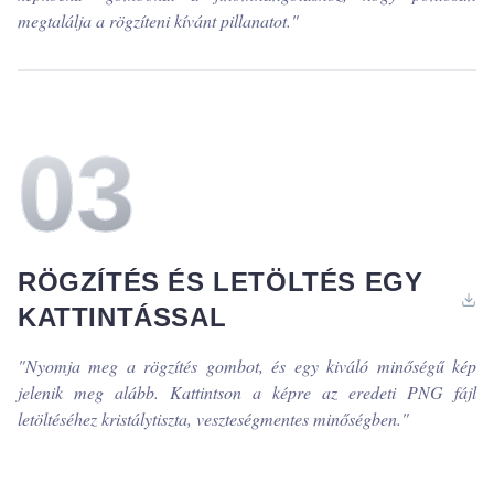
megtalálja a rögzíteni kívánt pillanatot.
"
0
3
RÖGZÍTÉS ÉS LETÖLTÉS EGY
KATTINTÁSSAL
"
Nyomja meg a rögzítés gombot, és egy kiváló minőségű kép
jelenik meg alább. Kattintson a képre az eredeti PNG fájl
letöltéséhez kristálytiszta, veszteségmentes minőségben.
"