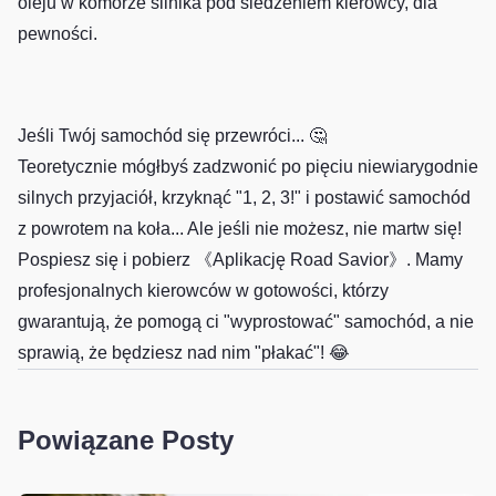
oleju w komorze silnika pod siedzeniem kierowcy, dla
pewności.
Jeśli Twój samochód się przewróci... 🤔
Teoretycznie mógłbyś zadzwonić po pięciu niewiarygodnie
silnych przyjaciół, krzyknąć "1, 2, 3!" i postawić samochód
z powrotem na koła... Ale jeśli nie możesz, nie martw się!
Pospiesz się i pobierz 《Aplikację Road Savior》
. Mamy
profesjonalnych kierowców w gotowości, którzy
gwarantują, że pomogą ci "wyprostować" samochód, a nie
sprawią, że będziesz nad nim "płakać"! 😂
Powiązane Posty