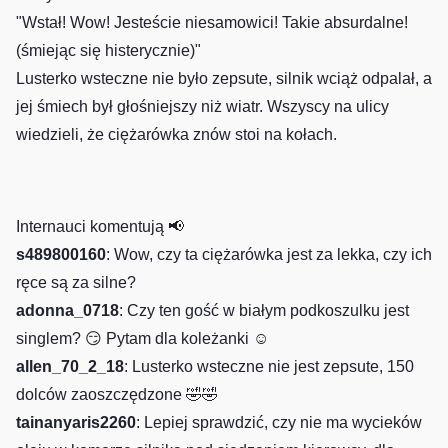
"Wstał! Wow! Jesteście niesamowici! Takie absurdalne!
(śmiejąc się histerycznie)"
Lusterko wsteczne nie było zepsute, silnik wciąż odpalał, a
jej śmiech był głośniejszy niż wiatr. Wszyscy na ulicy
wiedzieli, że ciężarówka znów stoi na kołach.
Internauci komentują 📢
s489800160
: Wow, czy ta ciężarówka jest za lekka, czy ich
ręce są za silne?
adonna_0718
: Czy ten gość w białym podkoszulku jest
singlem? 😏 Pytam dla koleżanki ☺️
allen_70_2_18
: Lusterko wsteczne nie jest zepsute, 150
dolców zaoszczędzone 🤣🤣
tainanyaris2260
: Lepiej sprawdzić, czy nie ma wycieków