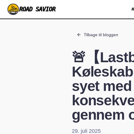
ROAD SAVIOR
H
Tilbage til bloggen
🚨【Lastbi
Køleskab 
syet med 
konsekven
gennem o
29. juli 2025