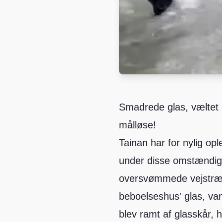
Smadrede glas, væltet 
målløse!
Tainan har for nylig o
under disse omstændigh
oversvømmede vejstræk
beboelseshus' glas, va
blev ramt af glasskår, 