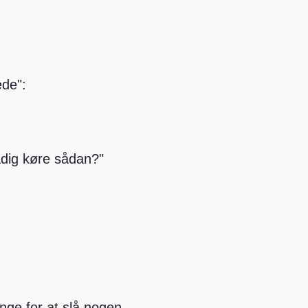
ede":
adig køre sådan?"
nge for at slå nogen