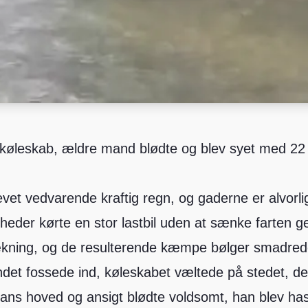
køleskab, ældre mand blødte og blev syet med 22 
plevet vedvarende kraftig regn, og gaderne er alvo
eder kørte en stor lastbil uden at sænke farten 
ning, og de resulterende kæmpe bølger smadrede
ndet fossede ind, køleskabet væltede på stedet, d
hans hoved og ansigt blødte voldsomt, han blev has