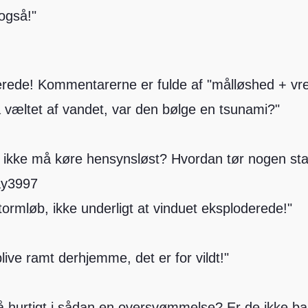
også!"
rede! Kommentarerne er fulde af "målløshed + vr
 væltet af vandet, var den bølge en tsunami?"
 ikke må køre hensynsløst? Hvordan tør nogen st
ay3997
ormløb, ikke underligt at vinduet eksploderede!"
ve ramt derhjemme, det er for vildt!"
å hurtigt i sådan en oversvømmelse? Er de ikke ba