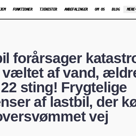
JEM
FUNKTIONER
TJENESTER
ANBEFALINGER
OM OS
BLOG
MERE
l forårsager katast
væltet af vand, æld
22 sting! Frygtelige
ser af lastbil, der k
versvømmet vej