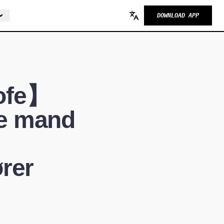
DOWNLOAD APP
Change language
rofe】
re mand
ører