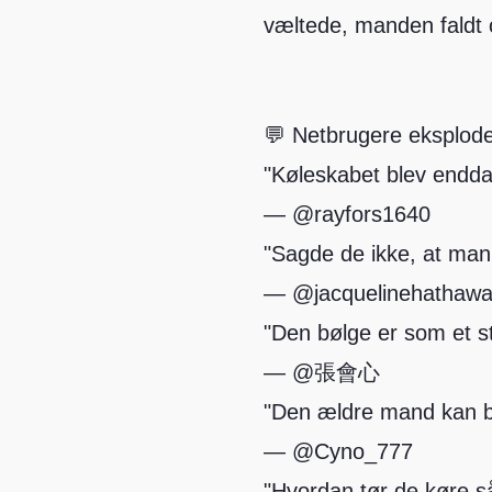
væltede, manden faldt 
💬 Netbrugere eksplode
"Køleskabet blev endda
— @rayfors1640
"Sagde de ikke, at man
— @jacquelinehathaw
"Den bølge er som et st
— @張會心
"Den ældre mand kan bli
— @Cyno_777
"Hvordan tør de køre s