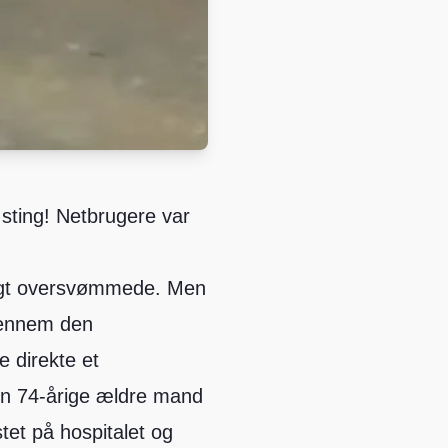
sting! Netbrugere var
rligt oversvømmede. Men
gennem den
 direkte et
en 74-årige ældre mand
tet på hospitalet og