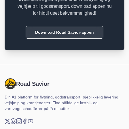
vejhjælp til godstransport, download appen nu
for hidtil uset bekvemmelighed!
Download Road Savior-appen
Road Savior
Din #1 platform for flytning, godstransport, øjeblikkelig levering,
vejhjælp og krantjenester. Find pålidelige lastbil- og
varevognschauffører på få minutter.
X (Twitter)
Threads
Instagram
Facebook
YouTube