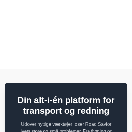
CACHE-STATUS: 7_DAY_VALID
Din alt-i-én platform for
transport og redning
Udover nyttige værktøjer løser Road Savior
livets store og små problemer. Fra flytning og