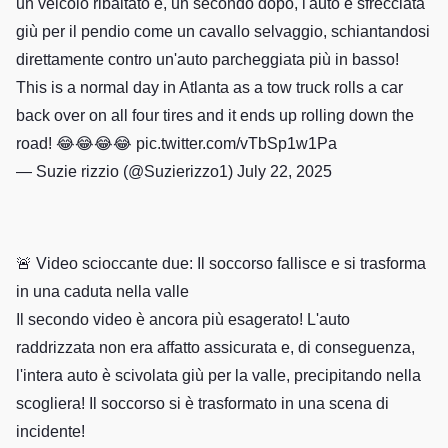
un veicolo ribaltato e, un secondo dopo, l'auto è sfrecciata
giù per il pendio come un cavallo selvaggio, schiantandosi
direttamente contro un'auto parcheggiata più in basso!
This is a normal day in Atlanta as a tow truck rolls a car
back over on all four tires and it ends up rolling down the
road! 😂😂😂😂
pic.twitter.com/vTbSp1w1Pa
— Suzie rizzio (@Suzierizzo1)
July 22, 2025
🚨 Video scioccante due: Il soccorso fallisce e si trasforma
in una caduta nella valle
Il secondo video è ancora più esagerato! L'auto
raddrizzata non era affatto assicurata e, di conseguenza,
l'intera auto è scivolata giù per la valle, precipitando nella
scogliera! Il soccorso si è trasformato in una scena di
incidente!