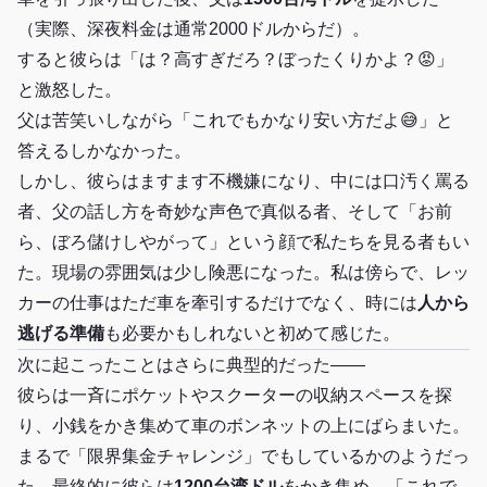
（実際、深夜料金は通常2000ドルからだ）。
すると彼らは「は？高すぎだろ？ぼったくりかよ？😡」
と激怒した。
父は苦笑いしながら「これでもかなり安い方だよ😅」と
答えるしかなかった。
しかし、彼らはますます不機嫌になり、中には口汚く罵る
者、父の話し方を奇妙な声色で真似る者、そして「お前
ら、ぼろ儲けしやがって」という顔で私たちを見る者もい
た。現場の雰囲気は少し険悪になった。私は傍らで、レッ
カーの仕事はただ車を牽引するだけでなく、時には
人から
逃げる準備
も必要かもしれないと初めて感じた。
次に起こったことはさらに典型的だった——
彼らは一斉にポケットやスクーターの収納スペースを探
り、小銭をかき集めて車のボンネットの上にばらまいた。
まるで「限界集金チャレンジ」でもしているかのようだっ
た。最終的に彼らは
1200台湾ドル
をかき集め、「これで