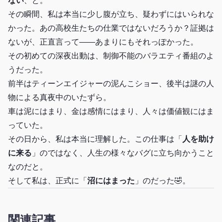
ない
、と。
その瞬間、私は本当に少し腹が立ち、疑わずにはいられな
かった。あの高校生たちの仕業ではないだろうか？証拠は
ないが、正直言って——あまりにもそれっぽかった。
その初めての深夜出動は、制御不能のバラエティ番組のよ
うだった。
前半はティーンエイジャーの泥んこショー、後半は謎の人
物による真夜中のいたずら。
車は泥にはまり、金は感情にはまり、人々は価値観にはま
っていた。
その日から、私は本当に理解した。この仕事は「
人を助け
に来る
」のではなく、人生の様々なバグに立ち向かうこと
なのだと。
そして私は、正式に「
沼にはまった
」のだった🤣。
関連記事