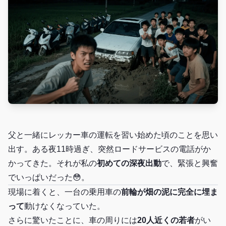
父と一緒にレッカー車の運転を習い始めた頃のことを思い
出す。ある夜11時過ぎ、突然ロードサービスの電話がか
かってきた。それが私の
初めての深夜出動
で、緊張と興奮
でいっぱいだった😳。
現場に着くと、一台の乗用車の
前輪が畑の泥に完全に埋ま
って
動けなくなっていた。
さらに驚いたことに、車の周りには
20人近くの若者
がい