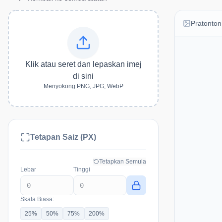
Pratonton
Klik atau seret dan lepaskan imej
di sini
Menyokong PNG, JPG, WebP
Tetapan Saiz (PX)
Tetapkan Semula
Lebar
Tinggi
Skala Biasa:
25
%
50
%
75
%
200
%