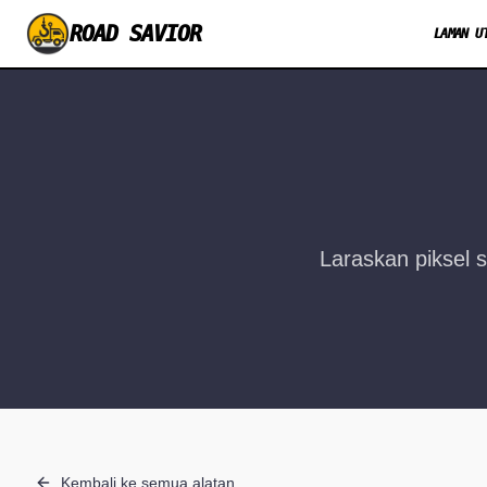
ROAD SAVIOR
LAMAN U
Laraskan piksel 
Kembali ke semua alatan