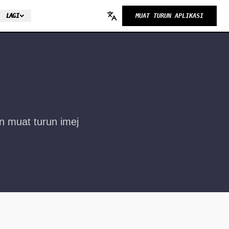
LAGI
MUAT TURUN APLIKASI
Change language
n muat turun imej