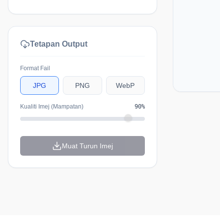
Tetapan Output
Format Fail
JPG
PNG
WebP
Kualiti Imej (Mampatan)
90
%
Muat Turun Imej