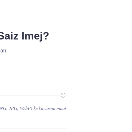
aiz Imej?
dah.
g PNG, JPG, WebP) ke kawasan muat