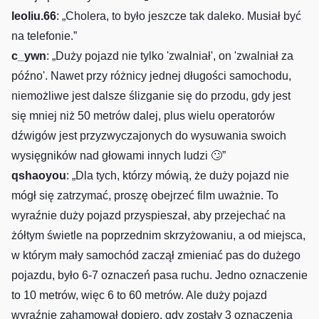
leoliu.66
: „Cholera, to było jeszcze tak daleko. Musiał być
na telefonie.”
c_ywn
: „Duży pojazd nie tylko 'zwalniał', on 'zwalniał za
późno'. Nawet przy różnicy jednej długości samochodu,
niemożliwe jest dalsze ślizganie się do przodu, gdy jest
się mniej niż 50 metrów dalej, plus wielu operatorów
dźwigów jest przyzwyczajonych do wysuwania swoich
wysięgników nad głowami innych ludzi 🙄”
qshaoyou
: „Dla tych, którzy mówią, że duży pojazd nie
mógł się zatrzymać, proszę obejrzeć film uważnie. To
wyraźnie duży pojazd przyspieszał, aby przejechać na
żółtym świetle na poprzednim skrzyżowaniu, a od miejsca,
w którym mały samochód zaczął zmieniać pas do dużego
pojazdu, było 6-7 oznaczeń pasa ruchu. Jedno oznaczenie
to 10 metrów, więc 6 to 60 metrów. Ale duży pojazd
wyraźnie zahamował dopiero, gdy zostały 3 oznaczenia