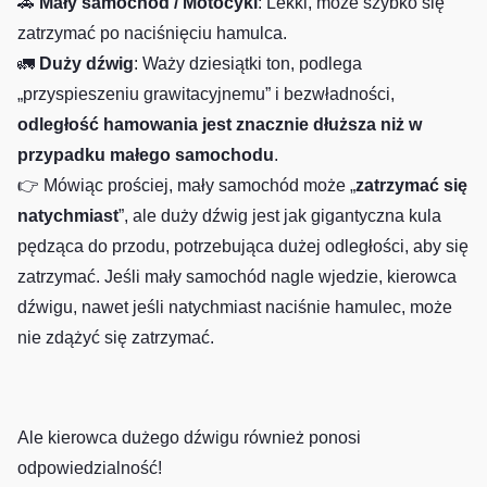
🚗
Mały samochód / Motocykl
: Lekki, może szybko się
zatrzymać po naciśnięciu hamulca.
🚛
Duży dźwig
: Waży dziesiątki ton, podlega
„przyspieszeniu grawitacyjnemu” i bezwładności,
odległość hamowania jest znacznie dłuższa niż w
przypadku małego samochodu
.
👉 Mówiąc prościej, mały samochód może „
zatrzymać się
natychmiast
”, ale duży dźwig jest jak gigantyczna kula
pędząca do przodu, potrzebująca dużej odległości, aby się
zatrzymać. Jeśli mały samochód nagle wjedzie, kierowca
dźwigu, nawet jeśli natychmiast naciśnie hamulec, może
nie zdążyć się zatrzymać.
Ale kierowca dużego dźwigu również ponosi
odpowiedzialność!