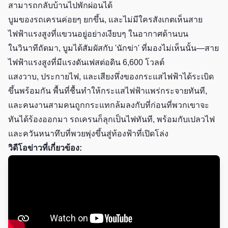
สามารถกลับบ้านไปพักผ่อนได้
บูมของรถเครนค่อยๆ ยกขึ้น, และไม่มีใครสังเกตเห็นสาย
ไฟฟ้าแรงสูงที่แขวนอยู่อย่างเงียบๆ ในอากาศด้านบน
ในวินาทีถัดมา, บูมได้สัมผัสกับ 'นักฆ่า' ที่มองไม่เห็นนั้น—สาย
ไฟฟ้าแรงสูงที่มีแรงดันเฟสต่อดิน 6,600 โวลต์
แสงวาบ, ประกายไฟ, และเสียงหึ่งของกระแสไฟฟ้าได้ระเบิด
ขึ้นพร้อมกัน พื้นที่ชื้นทำให้กระแสไฟฟ้าแพร่กระจายทันที,
และคนงานสามคนถูกกระแทกล้มลงกับที่ก่อนที่พวกเขาจะ
ทันได้ร้องออกมา รถเครนก็ลุกเป็นไฟทันที, พร้อมกับเปลวไฟ
และควันหนาทึบที่พวยพุ่งขึ้นสู่ท้องฟ้าที่เปิดโล่ง
วิดีโอข่าวที่เกี่ยวข้อง: