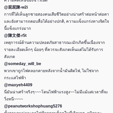
ความคิดเห็นของชาวเน็ต
@屁屁陳-w2i
การที่ได้เห็นลูกชายสองคนเสียชีวิตอย่างน่าเศร้าต่อหน้าต่อตา
และยังสามารถตอบสื่อได้อย่างปกติ, ความแข็งแกร่งทางจิตใจ
นี้แข็งแกร่งมาก
@陳文傑-r5t
เหตุการณ์ด้านความปลอดภัยสาธารณะมักเกิดขึ้นเนื่องจาก
รายละเอียดเล็กๆ น้อยๆ ที่ควรจะสังเกตเห็นแต่ไม่ได้รับการ
สังเกต
@someday_will_be
พวกเขาถูกไฟคลอกตายหลังจากน้ำมันติดไฟ, ไม่ใช่จาก
กระแสไฟฟ้า
@maxyeh4409
นี่มันน่าเศร้าจริงๆ~~~โดนไฟฟ้าแรงสูง~~ไม่มีแม้แต่เวลาที่จะ
วิ่งหนี~~~~
@peanutworkshophuang5276