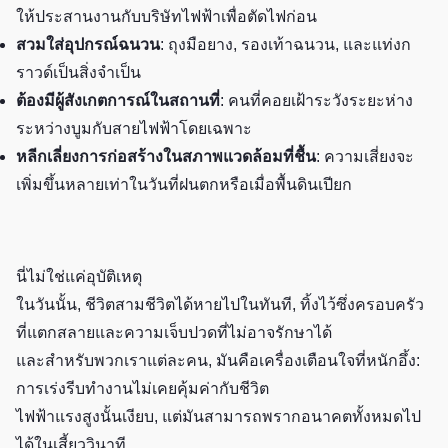
ให้ประสานงานกับบริษัทไฟฟ้าเพื่อตัดไฟก่อน
สวมใส่อุปกรณ์ฉนวน
: ถุงมือยาง, รองเท้าฉนวน, และแท่งก
ราวด์เป็นสิ่งจำเป็น
ต้องมีผู้สังเกตการณ์ในสถานที่
: คนที่คอยเฝ้าระวังระยะห่าง
ระหว่างบูมกับสายไฟฟ้าโดยเฉพาะ
หลีกเลี่ยงการก่อสร้างในสภาพแวดล้อมที่ชื้น
: ความเสี่ยงจะ
เพิ่มขึ้นหลายเท่าในวันที่ฝนตกหรือเมื่อพื้นดินเปียก
นี่ไม่ใช่แค่อุบัติเหตุ
ในวันนั้น, ชีวิตสามชีวิตได้หายไปในทันที, ทิ้งไว้ซึ่งครอบครัว
ที่แตกสลายและความเจ็บปวดที่ไม่อาจรักษาได้
และสำหรับพวกเราแต่ละคน, มันคือเครื่องเตือนใจที่หนักอึ้ง:
การเร่งรีบทำงานไม่เคยคุ้มค่ากับชีวิต
ไฟฟ้าแรงสูงนั้นเงียบ, แต่มันสามารถพรากอนาคตทั้งหมดไป
ได้ในเสี้ยววินาที