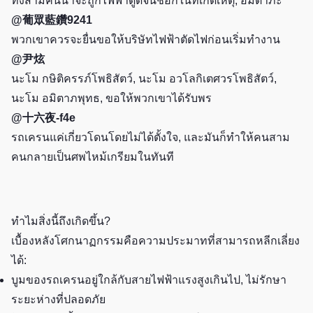
ทั้งสามคนน่าจะถูกไฟฟ้าดูดจนช็อกในที่เกิดเหตุ, อมิตาภะ
@葡眾藍鑽9241
พวกเขาควรจะยื่นขอให้บริษัทไฟฟ้าตัดไฟก่อนเริ่มทำงาน
@尹炫
นะโม กษิติครรภ์โพธิสัตว์, นะโม อวโลกิเตศวรโพธิสัตว์,
นะโม อมิตาภพุทธ, ขอให้พวกเขาได้รับพร
@十六夜-f4e
รถเครนแค่เกี่ยวโดนโดยไม่ได้ตั้งใจ, และมันก็ทำให้คนสาม
คนกลายเป็นศพไหม้เกรียมในทันที
ทำไมสิ่งนี้ถึงเกิดขึ้น?
เบื้องหลังโศกนาฏกรรมคือความประมาทที่สามารถหลีกเลี่ยง
ได้:
บูมของรถเครนอยู่ใกล้กับสายไฟฟ้าแรงสูงเกินไป, ไม่รักษา
ระยะห่างที่ปลอดภัย