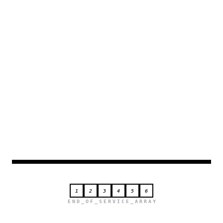
FEAT_0
6
PROTOCOL
1
2
3
4
5
6
END_OF_SERVICE_ARRAY