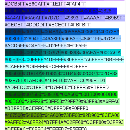
#DCB5FF
#E6CAFF
#F1E1FF
#FAF4FF
#000079
#000093
#0000C6
#0000C6
#0000E3
#2828FF
#4A4AFF
#6A6AFF
#7D7DFF
#9393FF
#AAAAFF
#B9B9FF
#CECEFF
#DDDDFF
#ECECFF
#FBFBFF
#003060
#003D79
#004B97
#005AB5
#0066CC
#0072E3
#0080FF
#2894FF
#46A3FF
#66B3FF
#84C1FF
#97CBFF
#ACD6FF
#C4E1FF
#D2E9FF
#ECF5FF
#003E3E
#005757
#007979
#009393
#00AEAE
#00CACA
#00E3E3
#00FFFF
#4DFFFF
#80FFFF
#A6FFFF
#BBFFFF
#CAFFFF
#D9FFFF
#ECFFFF
#FDFFFF
#006030
#01814A
#019858
#01B468
#02C874
#02DF82
#02F78E
#1AFD9C
#4EFEB3
#7AFEC6
#96FED1
#ADFEDC
#C1FFE4
#D7FFEE
#E8FFF5
#FBFFFD
#006000
#007500
#009100
#00A600
#00BB00
#00DB00
#00EC00
#28FF28
#53FF53
#79FF79
#93FF93
#A6FFA6
#BBFFBB
#CEFFCE
#DFFFDF
#F0FFF0
#467500
#548C00
#64A600
#73BF00
#82D900
#8CEA00
#9AFF02
#A8FF24
#B7FF4A
#C2FF68
#CCFF80
#D3FF93
#DEFFAC
#E8FFC4
#EFFFD7
#F5FFE8