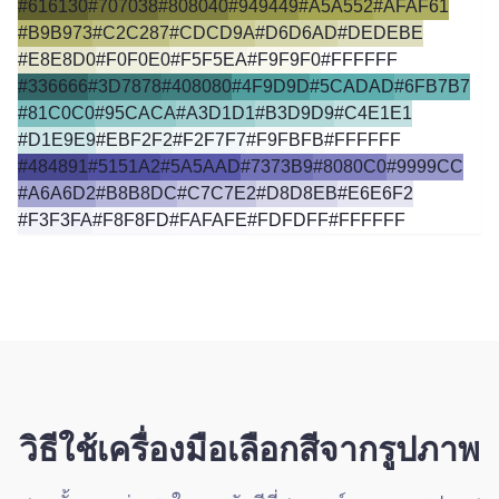
#616130
#707038
#808040
#949449
#A5A552
#AFAF61
#B9B973
#C2C287
#CDCD9A
#D6D6AD
#DEDEBE
#E8E8D0
#F0F0E0
#F5F5EA
#F9F9F0
#FFFFFF
#336666
#3D7878
#408080
#4F9D9D
#5CADAD
#6FB7B7
#81C0C0
#95CACA
#A3D1D1
#B3D9D9
#C4E1E1
#D1E9E9
#EBF2F2
#F2F7F7
#F9FBFB
#FFFFFF
#484891
#5151A2
#5A5AAD
#7373B9
#8080C0
#9999CC
#A6A6D2
#B8B8DC
#C7C7E2
#D8D8EB
#E6E6F2
#F3F3FA
#F8F8FD
#FAFAFE
#FDFDFF
#FFFFFF
วิธีใช้เครื่องมือเลือกสีจากรูปภาพ