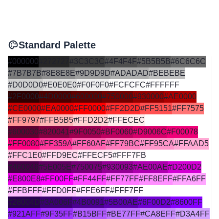
Standard Palette
#000000
#272727
#3C3C3C
#4F4F4F
#5B5B5B
#6C6C6C
#7B7B7B
#8E8E8E
#9D9D9D
#ADADAD
#BEBEBE
#D0D0D0
#E0E0E0
#F0F0F0
#FCFCFC
#FFFFFF
#2F0000
#4D0000
#600000
#750000
#930000
#AE0000
#CE0000
#EA0000
#FF0000
#FF2D2D
#FF5151
#FF7575
#FF9797
#FFB5B5
#FFD2D2
#FFECEC
#600030
#820041
#9F0050
#BF0060
#D9006C
#F00078
#FF0080
#FF359A
#FF60AF
#FF79BC
#FF95CA
#FFAAD5
#FFC1E0
#FFD9EC
#FFECF5
#FFF7FB
#460046
#5E005E
#750075
#930093
#AE00AE
#D200D2
#E800E8
#FF00FF
#FF44FF
#FF77FF
#FF8EFF
#FFA6FF
#FFBFFF
#FFD0FF
#FFE6FF
#FFF7FF
#28004D
#3A006F
#4B0091
#5B00AE
#6F00D2
#8600FF
#921AFF
#9F35FF
#B15BFF
#BE77FF
#CA8EFF
#D3A4FF