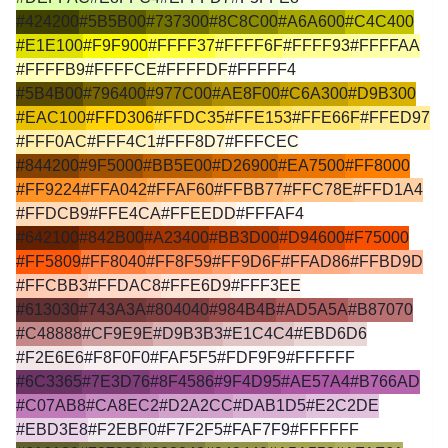
#424200
#5B5B00
#737300
#8C8C00
#A6A600
#C4C400
#E1E100
#F9F900
#FFFF37
#FFFF6F
#FFFF93
#FFFFAA
#FFFFB9
#FFFFCE
#FFFFDF
#FFFFF4
#5B4B00
#796400
#977C00
#AE8F00
#C6A300
#D9B300
#EAC100
#FFD306
#FFDC35
#FFE153
#FFE66F
#FFED97
#FFF0AC
#FFF4C1
#FFF8D7
#FFFCEC
#844200
#9F5000
#BB5E00
#D26900
#EA7500
#FF8000
#FF9224
#FFA042
#FFAF60
#FFBB77
#FFC78E
#FFD1A4
#FFDCB9
#FFE4CA
#FFEEDD
#FFFAF4
#642100
#842B00
#A23400
#BB3D00
#D94600
#F75000
#FF5809
#FF8040
#FF8F59
#FF9D6F
#FFAD86
#FFBD9D
#FFCBB3
#FFDAC8
#FFE6D9
#FFF3EE
#613030
#743A3A
#804040
#984B4B
#AD5A5A
#B87070
#C48888
#CF9E9E
#D9B3B3
#E1C4C4
#EBD6D6
#F2E6E6
#F8F0F0
#FAF5F5
#FDF9F9
#FFFFFF
#6C3365
#7E3D76
#8F4586
#9F4D95
#AE57A4
#B766AD
#C07AB8
#CA8EC2
#D2A2CC
#DAB1D5
#E2C2DE
#EBD3E8
#F2EBF0
#F7F2F5
#FAF7F9
#FFFFFF