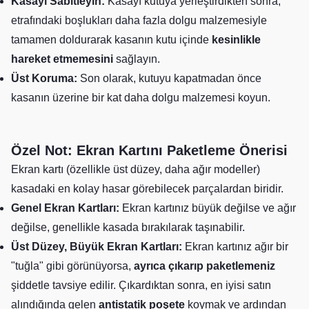
Kasayı Sabitleyin:
Kasayı kutuya yerleştirdikten sonra,
etrafındaki boşlukları daha fazla dolgu malzemesiyle
tamamen doldurarak kasanın kutu içinde
kesinlikle
hareket etmemesini
sağlayın.
Üst Koruma:
Son olarak, kutuyu kapatmadan önce
kasanın üzerine bir kat daha dolgu malzemesi koyun.
Özel Not: Ekran Kartını Paketleme Önerisi
Ekran kartı (özellikle üst düzey, daha ağır modeller)
kasadaki en kolay hasar görebilecek parçalardan biridir.
Genel Ekran Kartları:
Ekran kartınız büyük değilse ve ağır
değilse, genellikle kasada bırakılarak taşınabilir.
Üst Düzey, Büyük Ekran Kartları:
Ekran kartınız ağır bir
"tuğla" gibi görünüyorsa,
ayrıca çıkarıp paketlemeniz
şiddetle tavsiye edilir. Çıkardıktan sonra, en iyisi satın
alındığında gelen
antistatik poşete
koymak ve ardından