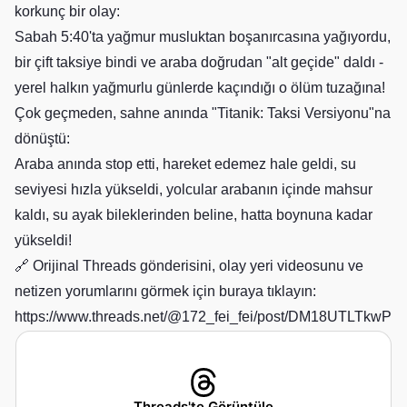
korkunç bir olay:
Sabah 5:40'ta yağmur musluktan boşanırcasına yağıyordu,
bir çift taksiye bindi ve araba doğrudan "alt geçide" daldı -
yerel halkın yağmurlu günlerde kaçındığı o ölüm tuzağına!
Çok geçmeden, sahne anında "Titanik: Taksi Versiyonu"na
dönüştü:
Araba anında stop etti, hareket edemez hale geldi, su
seviyesi hızla yükseldi, yolcular arabanın içinde mahsur
kaldı, su ayak bileklerinden beline, hatta boynuna kadar
yükseldi!
🔗 Orijinal Threads gönderisini, olay yeri videosunu ve
netizen yorumlarını görmek için buraya tıklayın:
https://www.threads.net/@172_fei_fei/post/DM18UTLTkwP
Threads'te Görüntüle