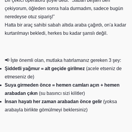
Bir çekici operatörü şöyle dedi: "Sabah beşten beri
çekiyorum, öğleden sonra hala durmadım, sadece bugün
neredeyse otuz sipariş!"
Hatta bir araç sahibi sabah altıda araba çağırdı, on'a kadar
kurtarılmayı bekledi, herkes bu kadar şanslı değil.
📢 İşte önemli olan, mutlaka hatırlamanız gereken 3 şey:
Şiddetli yağmur = alt geçide girilmez
(acele etseniz de
etmeseniz de)
Suya girmeden önce = hemen camları açın + hemen
arabadan çıkın
(su basıncı sizi kilitler)
İnsan hayatı her zaman arabadan önce gelir
(yoksa
arabayla birlikte gömülmeyi beklersiniz)