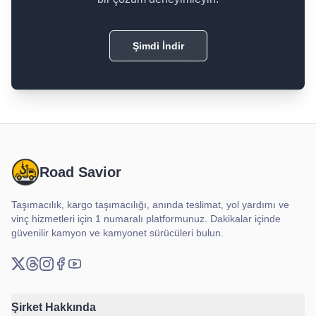
Şimdi İndir
Road Savior
Taşımacılık, kargo taşımacılığı, anında teslimat, yol yardımı ve
vinç hizmetleri için 1 numaralı platformunuz. Dakikalar içinde
güvenilir kamyon ve kamyonet sürücüleri bulun.
X (Twitter)
Threads
Instagram
Facebook
YouTube
Şirket Hakkında