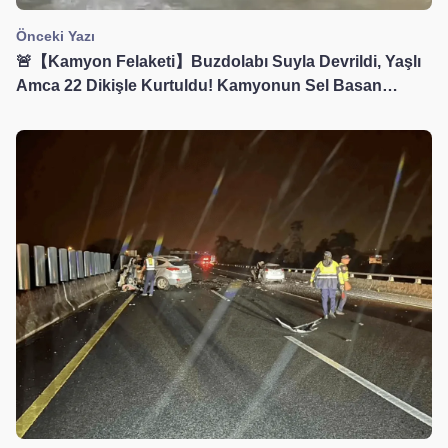
Önceki Yazı
🚨【Kamyon Felaketi】Buzdolabı Suyla Devrildi, Yaşlı
Amca 22 Dikişle Kurtuldu! Kamyonun Sel Basan
Yoldan Geçmesinin Korkunç Sonuçları