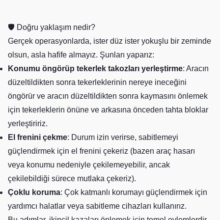
🛡️ Doğru yaklaşım nedir?
Gerçek operasyonlarda, ister düz ister yokuşlu bir zeminde
olsun, asla hafife almayız. Şunları yaparız:
Konumu öngörüp tekerlek takozları yerleştirme
: Aracın
düzeltildikten sonra tekerleklerinin nereye ineceğini
öngörür ve aracın düzeltildikten sonra kaymasını önlemek
için tekerleklerin önüne ve arkasına önceden tahta bloklar
yerleştiririz.
El frenini çekme
: Durum izin verirse, sabitlemeyi
güçlendirmek için el frenini çekeriz (bazen araç hasarı
veya konumu nedeniyle çekilemeyebilir, ancak
çekilebildiği sürece mutlaka çekeriz).
Çoklu koruma
: Çok katmanlı korumayı güçlendirmek için
yardımcı halatlar veya sabitleme cihazları kullanırız.
Bu adımlar, ikincil kazaları önlemek için temel eylemlerdir,