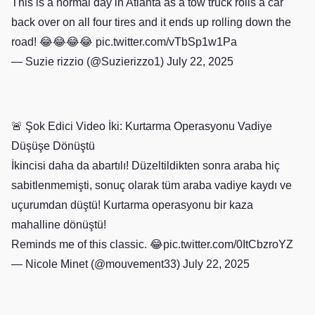
This is a normal day in Atlanta as a tow truck rolls a car
back over on all four tires and it ends up rolling down the
road! 😂😂😂😂
pic.twitter.com/vTbSp1w1Pa
— Suzie rizzio (@Suzierizzo1)
July 22, 2025
🚨 Şok Edici Video İki: Kurtarma Operasyonu Vadiye
Düşüşe Dönüştü
İkincisi daha da abartılı! Düzeltildikten sonra araba hiç
sabitlenmemişti, sonuç olarak tüm araba vadiye kaydı ve
uçurumdan düştü! Kurtarma operasyonu bir kaza
mahalline dönüştü!
Reminds me of this classic. 😂
pic.twitter.com/0ItCbzroYZ
— Nicole Minet (@mouvement33)
July 22, 2025