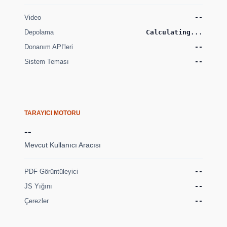
Video
--
Depolama
Calculating...
Donanım API'leri
--
Sistem Teması
--
TARAYICI MOTORU
--
Mevcut Kullanıcı Aracısı
PDF Görüntüleyici
--
JS Yığını
--
Çerezler
--