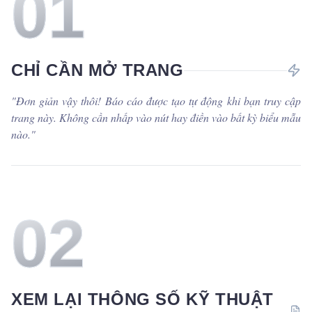
0
1
CHỈ CẦN MỞ TRANG
"
Đơn giản vậy thôi! Báo cáo được tạo tự động khi bạn truy cập
trang này. Không cần nhấp vào nút hay điền vào bất kỳ biểu mẫu
nào.
"
0
2
XEM LẠI THÔNG SỐ KỸ THUẬT