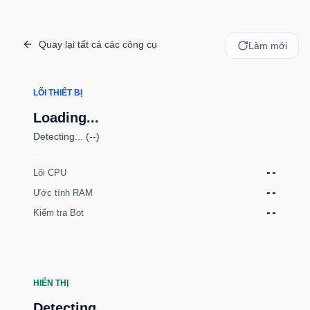
Quay lại tất cả các công cụ
Làm mới
LÕI THIẾT BỊ
Loading...
Detecting... (--)
Lõi CPU
--
Ước tính RAM
--
Kiểm tra Bot
--
HIỂN THỊ
Detecting...