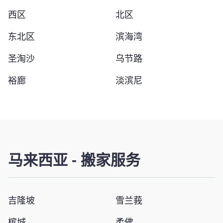
西区
北区
东北区
滨海湾
圣淘沙
乌节路
裕廊
淡滨尼
马来西亚
-
搬家服务
吉隆坡
雪兰莪
槟城
柔佛