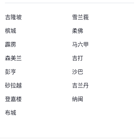
吉隆坡
雪兰莪
槟城
柔佛
霹雳
马六甲
森美兰
吉打
彭亨
沙巴
砂拉越
吉兰丹
登嘉楼
纳闽
布城