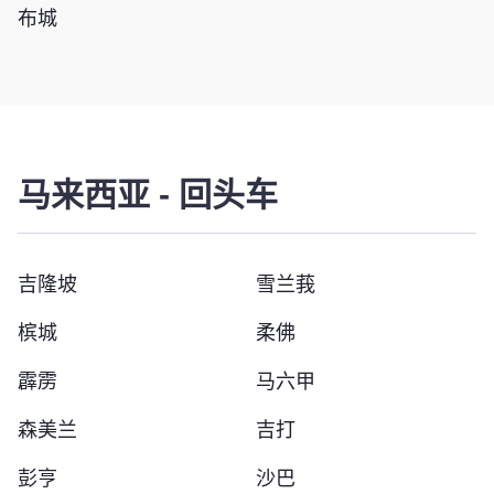
布城
马来西亚
-
回头车
吉隆坡
雪兰莪
槟城
柔佛
霹雳
马六甲
森美兰
吉打
彭亨
沙巴