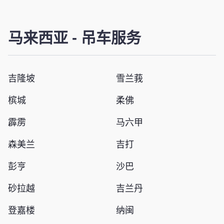
马来西亚
-
吊车服务
吉隆坡
雪兰莪
槟城
柔佛
霹雳
马六甲
森美兰
吉打
彭亨
沙巴
砂拉越
吉兰丹
登嘉楼
纳闽