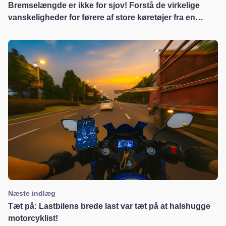
Bremselængde er ikke for sjov! Forstå de virkelige
vanskeligheder for førere af store køretøjer fra en
video af en krankollision på Threads
Næste indlæg
Tæt på: Lastbilens brede last var tæt på at halshugge
motorcyklist!