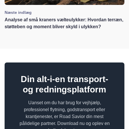
Næste indlæg
Analyse af små kraners vælteulykker: Hvordan terræn,
støtteben og moment bliver skyld i ulykken?
Din alt-i-en transport-
og redningsplatform
Uanset om du har brug for vejhjælp,
professionel flytning, godstransport eller
krantjenester, er Road Savior din mest
pålidelige partner. Download nu og oplev en