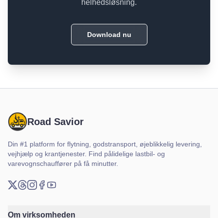
helhedsløsning.
Download nu
Road Savior
Din #1 platform for flytning, godstransport, øjeblikkelig levering,
vejhjælp og krantjenester. Find pålidelige lastbil- og
varevognschauffører på få minutter.
X (Twitter)
Threads
Instagram
Facebook
YouTube
Om virksomheden