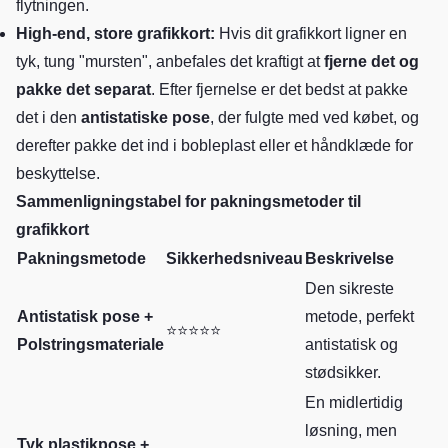
flytningen.
High-end, store grafikkort:
Hvis dit grafikkort ligner en
tyk, tung "mursten", anbefales det kraftigt at
fjerne det og
pakke det separat
. Efter fjernelse er det bedst at pakke
det i den
antistatiske pose
, der fulgte med ved købet, og
derefter pakke det ind i bobleplast eller et håndklæde for
beskyttelse.
Sammenligningstabel for pakningsmetoder til
grafikkort
Pakningsmetode
Sikkerhedsniveau
Beskrivelse
Den sikreste
Antistatisk pose +
metode, perfekt
⭐⭐⭐⭐⭐
Polstringsmateriale
antistatisk og
stødsikker.
En midlertidig
løsning, men
Tyk plastikpose +