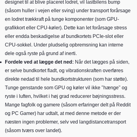
designet til at blive placeret lodret, vil lastbilens bump
(såsom huller i vejen eller sving) under transport forårsage
en lodret trækkraft på tunge komponenter (som GPU-
grafikkort eller CPU-køler). Dette kan let forårsage stress
eller endda beskadigelse af bundkortets PCIe-slot eller
CPU-sokkel. Under pludselig opbremsning kan interne
dele også ryste på grund af inerti.
Fordele ved at lægge det ned:
Når det lægges på siden,
er selve bundkortet fladt, og vibrationskraften overføres
direkte nedad til hele bundkortstrukturen (som har støtte).
Tunge genstande som GPU og køler vil ikke "hænge" og
ryste i luften, hvilket i høj grad reducerer bøjningsstress.
Mange fagfolk og gamere (såsom erfaringer delt på Reddit
og PC Gamer) har udtalt, at med denne metode er der
næsten ingen problemer, selv ved langdistancetransport
(såsom tværs over landet).