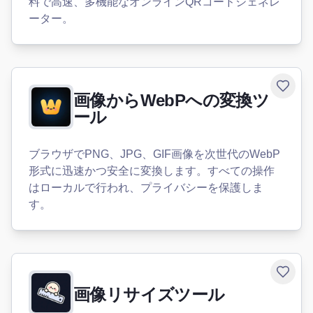
料で高速、多機能なオンラインQRコードジェネレ
ーター。
Toggle
画像からWebPへの変換ツ
ール
ブラウザでPNG、JPG、GIF画像を次世代のWebP
形式に迅速かつ安全に変換します。すべての操作
はローカルで行われ、プライバシーを保護しま
す。
Toggle
画像リサイズツール