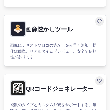
Toggle
画像透かしツール
画像にテキストやロゴの透かしを素早く追加。操
作は簡単、リアルタイムプレビュー、安全で信頼
性があります。
Toggle
QRコードジェネレーター
複数のタイプとカスタム外観をサポートする、無