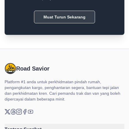
Muat Turun Sekarang
Road Savior
Platform #1 anda untuk perkhidmatan pindah rumah,
pengangkutan kargo, penghantaran segera, bantuan tepi jalan
dan perkhidmatan kren. Cari pemandu trak dan van yang boleh
dipercayai dalam beberapa minit.
X (Twitter)
Threads
Instagram
Facebook
YouTube