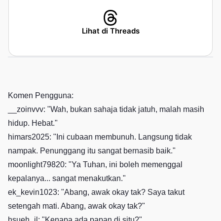
Lihat di Threads
Komen Pengguna:
__zoinvvv: "Wah, bukan sahaja tidak jatuh, malah masih
hidup. Hebat."
himars2025: "Ini cubaan membunuh. Langsung tidak
nampak. Penunggang itu sangat bernasib baik."
moonlight79820: "Ya Tuhan, ini boleh memenggal
kepalanya... sangat menakutkan."
ek_kevin1023: "Abang, awak okay tak? Saya takut
setengah mati. Abang, awak okay tak?"
hsueh_jl: "Kenapa ada papan di situ?"