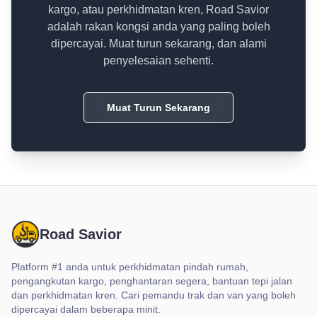
kargo, atau perkhidmatan kren, Road Savior
adalah rakan kongsi anda yang paling boleh
dipercayai. Muat turun sekarang, dan alami
penyelesaian sehenti.
Muat Turun Sekarang
Road Savior
Platform #1 anda untuk perkhidmatan pindah rumah,
pengangkutan kargo, penghantaran segera, bantuan tepi jalan
dan perkhidmatan kren. Cari pemandu trak dan van yang boleh
dipercayai dalam beberapa minit.