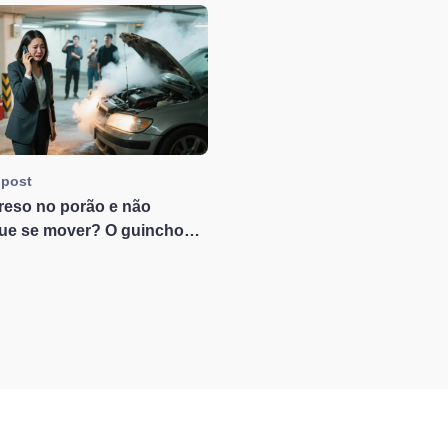
 post
reso no porão e não
ue se mover? O guincho
ra? Aqui está o seu guia
o para resgates em porões