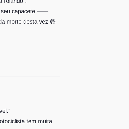
a rolando".
ou seu capacete ——
 da morte desta vez 😅
vel."
tociclista tem muita