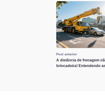
Post anterior
A distância de frenagem nã
brincadeira! Entendendo a
dificuldades reais dos moto
de veículos grandes a part
vídeo de colisão de guinda
Threads