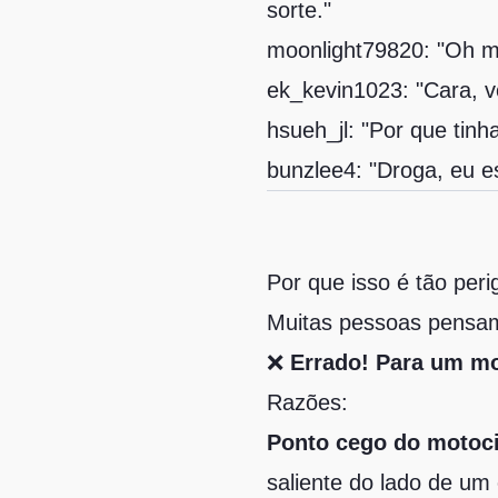
sorte."
moonlight79820: "Oh me
ek_kevin1023: "Cara, 
hsueh_jl: "Por que tinh
bunzlee4: "Droga, eu e
Por que isso é tão per
Muitas pessoas pensam
❌
Errado! Para um mo
Razões:
Ponto cego do motoci
saliente do lado de u