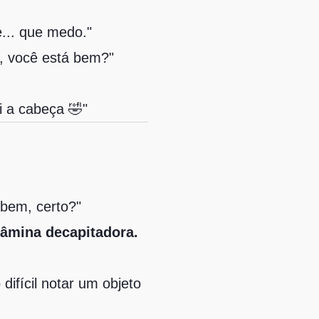
... que medo."
, você está bem?"
i a cabeça 🤣"
bem, certo?"
lâmina decapitadora.
difícil notar um objeto