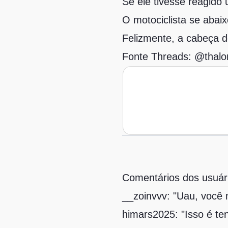
Se ele tivesse reagido
O motociclista se aba
Felizmente, a cabeça de
Fonte Threads:
@thalor
Comentários dos usuár
__zoinvvv: "Uau, você n
himars2025: "Isso é te