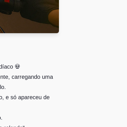
díaco 💀
ente, carregando uma
lo.
so, e só apareceu de
.