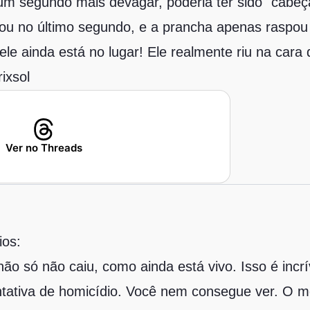
 um segundo mais devagar, poderia ter sido "cabeç
ixou no último segundo, e a prancha apenas rasp
le ainda está no lugar! Ele realmente riu na cara
ixsol
Ver no Threads
ios:
ão só não caiu, como ainda está vivo. Isso é incrí
ntativa de homicídio. Você nem consegue ver. O mo