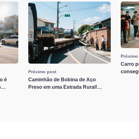
Próximo
Carro p
conseg
Próximo post
não ent
o é
Caminhão de Bobina de Aço
complet
s
Preso em uma Estrada Rural!
ristas
Comentários de Internautas
ir de um
Revelam a Dificuldade do
ste no
Motorista