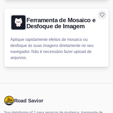
Toggle
Ferramenta de Mosaico e
Desfoque de Imagem
Aplique rapidamente efeitos de mosaico ou
desfoque às suas imagens diretamente no seu
navegador. Não é necessário fazer upload de
arquivos.
Road Savior
Sua plataforma nº 1 para serviços de mudança, transporte de