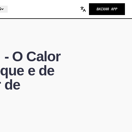
S
BAIXAR APP
Change language
- O Calor
que e de
r de