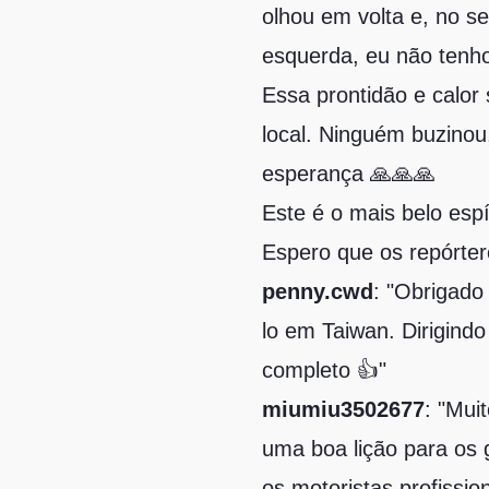
olhou em volta e, no s
esquerda, eu não tenho 
Essa prontidão e calor
local. Ninguém buzinou
esperança 🙏🙏🙏
Este é o mais belo espí
Espero que os repórte
penny.cwd
: "Obrigado
lo em Taiwan. Dirigin
completo 👍"
miumiu3502677
: "Mui
uma boa lição para os 
os motoristas profissio