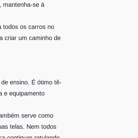
e, mantenha-se à
a todos os carros no
ra criar um caminho de
 de ensino. É ótimo tê-
da e equipamento
e também serve como
uas telas. Nem todos
sa continuar rotulando-