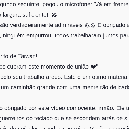
egundo seguinte, pegou o microfone: 'Vá em frent
largura suficiente!' 🎤
 são verdadeiramente admiráveis 💪💪 E obrigado 
, ninguém empurrou, todos trabalharam juntos pa
rito de Taiwan!
res cubram este momento de união ❤️"
 pelo seu trabalho árduo. Este é um ótimo material
do um caminhão grande com uma mente tão delica
to obrigado por este vídeo comovente, irmão. El
guerreiros do teclado que se escondem atrás de s
nais de veículos grandes são ruins. Você não preci