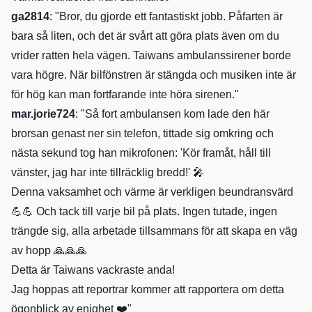
ga2814
: "Bror, du gjorde ett fantastiskt jobb. Påfarten är
bara så liten, och det är svårt att göra plats även om du
vrider ratten hela vägen. Taiwans ambulanssirener borde
vara högre. När bilfönstren är stängda och musiken inte är
för hög kan man fortfarande inte höra sirenen."
mar.jorie724
: "Så fort ambulansen kom lade den här
brorsan genast ner sin telefon, tittade sig omkring och
nästa sekund tog han mikrofonen: 'Kör framåt, håll till
vänster, jag har inte tillräcklig bredd!' 🎤
Denna vaksamhet och värme är verkligen beundransvärd
💪💪 Och tack till varje bil på plats. Ingen tutade, ingen
trängde sig, alla arbetade tillsammans för att skapa en väg
av hopp 🙏🙏🙏
Detta är Taiwans vackraste anda!
Jag hoppas att reportrar kommer att rapportera om detta
ögonblick av enighet ❤️"