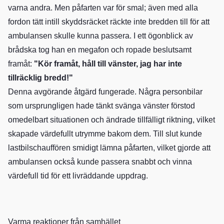
varna andra. Men påfarten var för smal; även med alla
fordon tätt intill skyddsräcket räckte inte bredden till för att
ambulansen skulle kunna passera. I ett ögonblick av
brådska tog han en megafon och ropade beslutsamt
framåt:
"Kör framåt, håll till vänster, jag har inte
tillräcklig bredd!"
Denna avgörande åtgärd fungerade. Några personbilar
som ursprungligen hade tänkt svänga vänster förstod
omedelbart situationen och ändrade tillfälligt riktning, vilket
skapade värdefullt utrymme bakom dem. Till slut kunde
lastbilschauffören smidigt lämna påfarten, vilket gjorde att
ambulansen också kunde passera snabbt och vinna
värdefull tid för ett livräddande uppdrag.
Varma reaktioner från samhället