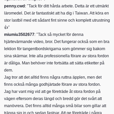
penny.cwd
: "Tack för ditt hårda arbete. Detta är ett utmärkt
läromedel. Det är fantastiskt att ha dig i Taiwan. Att köra en
stor lastbil med ett sådant fint sinne och komplett utrustning
👍"
miumiu3502677
: "Tack så mycket för denna
hjärtevärmande video, bror. Det fungerar också som en bra
lektion för tangentbordskrigarna som gömmer sig bakom
sina skärmar. Inte alla professionella förare av stora fordon
är dåliga. Man behöver inte fortsätta att sätta etiketter på
dem.
Jag tror att det alltid finns några ruttna äpplen, men det
finns också många godhjärtade förare av stora fordon.
Jag har vant mig vid att ge företräde åt stora fordon på
vägen eftersom deras längd och bredd gör det svårt att
manövrera. Det finns alltid många små bilar som gillar att
tränga sig in och sedan fastnar. Att ge företräde i några