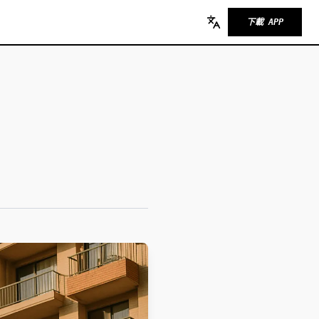
下載 APP
Change language