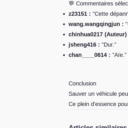
💬 Commentaires sélect
z23151 :
"Cette dépann
wang.wangqingjun :
"
chinhua0217 (Auteur) 
jsheng416 :
"Dur."
chan____0614 :
"Aïe."
Conclusion
Sauver un véhicule peut
Ce plein d'essence pourr
Articles similaires