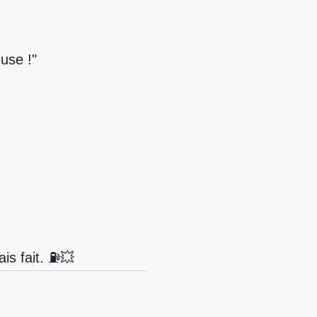
use !"
ais fait. ⛽💥