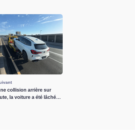
suivant
ne collision arrière sur
ute, la voiture a été lâchée
 le remorquage ? Ce que
ndustrie du remorquage
 apprendre d'un cas de
 dommage