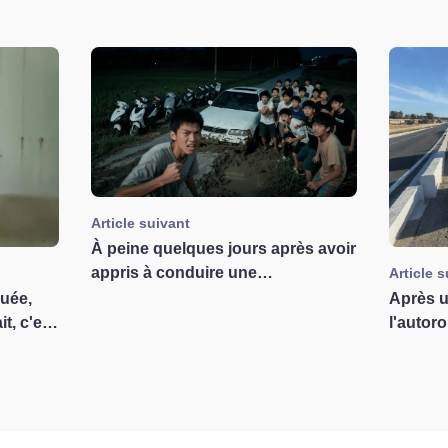
Article suivant
À peine quelques jours après avoir
appris à conduire une
Article 
dépanneuse, j'ai failli me faire
Après u
uée,
tabasser. Qu'est-ce qui ne va pas
l'autoro
t, c'est
avec les jeunes de nos jours !?
pendant
' !
notre i
devrait
triple