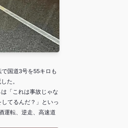
で国道3号を55キロも
死した。
らは「これは事故じゃな
をしてるんだ？」といっ
酒運転、逆走、高速道