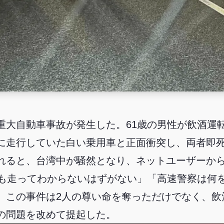
重大自動車事故が発生した。61歳の男性が飲酒運転
に走行していた白い乗用車と正面衝突し、両者即
れると、台湾中が騒然となり、ネットユーザーか
ロも走ってわからないはずがない」「高速警察は何
。この事件は2人の尊い命を奪っただけでなく、飲
の問題を改めて提起した。