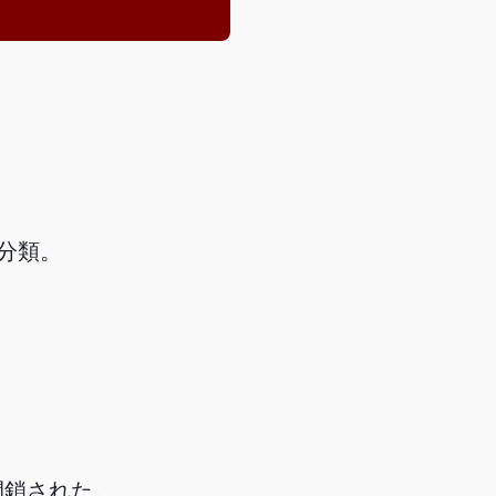
と分類。
閉鎖された。