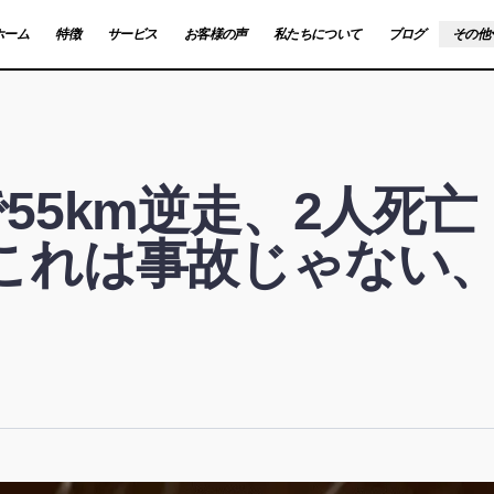
ホーム
特徴
サービス
お客様の声
私たちについて
ブログ
その他
55km逆走、2人死
これは事故じゃない