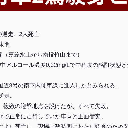
mの逆走、2人死亡
日未明
間（嘉義水上から南投竹山まで）
中アルコール濃度0.32mg/Lで中程度の酩酊状態
国道3号の南下内側車線に進入したとみられる。
逆走。
、複数の迎撃地点を設けたが、すべて失敗。
間で正常に走行していた車両と正面衝突。
により死亡し、現場は数時間にわたり調査のため