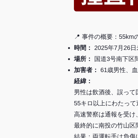
📍 事件の概要：55k
時間：
2025年7月26
場所：
国道3号南下区
加害者：
61歳男性、血
経緯：
男性は飲酒後、誤って
55キロ以上にわたって
高速警察は通報を受け
最終的に南投の竹山区
結果：両運転手は負傷