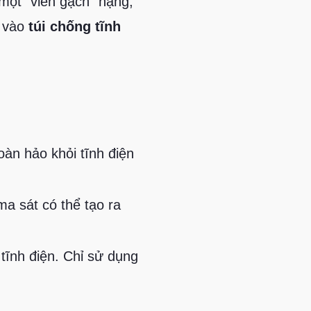
một "viên gạch" nặng,
ó vào
túi chống tĩnh
àn hảo khỏi tĩnh điện
ma sát có thể tạo ra
tĩnh điện. Chỉ sử dụng