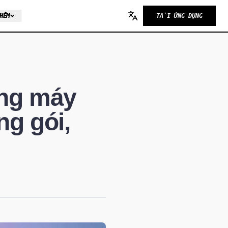
HÊM
TẢI ỨNG DỤNG
Change language
ùng máy
ng gói,