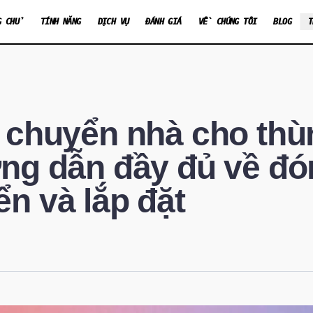
G CHỦ
TÍNH NĂNG
DỊCH VỤ
ĐÁNH GIÁ
VỀ CHÚNG TÔI
BLOG
T
i chuyển nhà cho th
ng dẫn đầy đủ về đó
n và lắp đặt