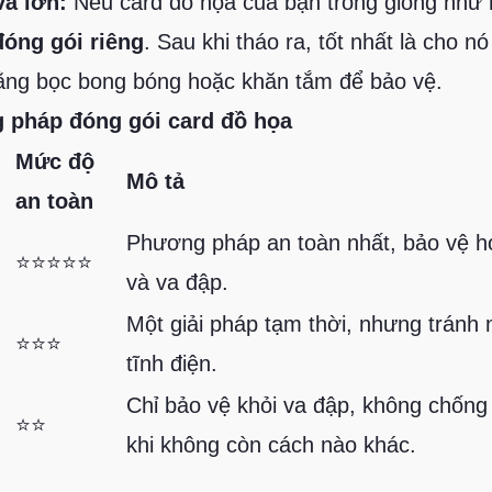
và lớn:
Nếu card đồ họa của bạn trông giống như 
đóng gói riêng
. Sau khi tháo ra, tốt nhất là cho n
ằng bọc bong bóng hoặc khăn tắm để bảo vệ.
 pháp đóng gói card đồ họa
Mức độ
Mô tả
an toàn
Phương pháp an toàn nhất, bảo vệ ho
⭐⭐⭐⭐⭐
và va đập.
Một giải pháp tạm thời, nhưng tránh 
⭐⭐⭐
tĩnh điện.
Chỉ bảo vệ khỏi va đập, không chống 
⭐⭐
khi không còn cách nào khác.