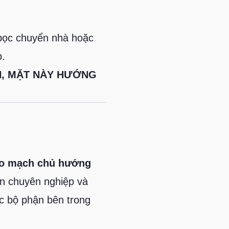
bọc chuyển nhà hoặc
p.
H, MẶT NÀY HƯỚNG
bo mạch chủ hướng
ên chuyên nghiệp và
ác bộ phận bên trong