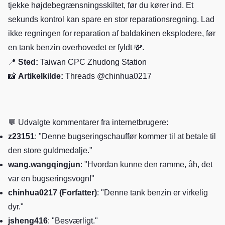
tjekke højdebegrænsningsskiltet, før du kører ind. Et
sekunds kontrol kan spare en stor reparationsregning. Lad
ikke regningen for reparation af baldakinen eksplodere, før
en tank benzin overhovedet er fyldt 💸.
📍
Sted:
Taiwan CPC Zhudong Station
📸
Artikelkilde:
Threads @chinhua0217
💬 Udvalgte kommentarer fra internetbrugere:
z23151
: "Denne bugseringschauffør kommer til at betale til
den store guldmedalje."
wang.wangqingjun
: "Hvordan kunne den ramme, åh, det
var en bugseringsvogn!"
chinhua0217 (Forfatter)
: "Denne tank benzin er virkelig
dyr."
jsheng416
: "Besværligt."