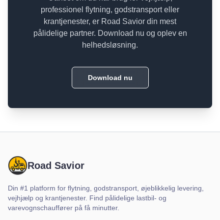
professionel flytning, godstransport eller
krantjenester, er Road Savior din mest
pålidelige partner. Download nu og oplev en
helhedsløsning.
Download nu
Road Savior
Din #1 platform for flytning, godstransport, øjeblikkelig levering,
vejhjælp og krantjenester. Find pålidelige lastbil- og
varevognschauffører på få minutter.