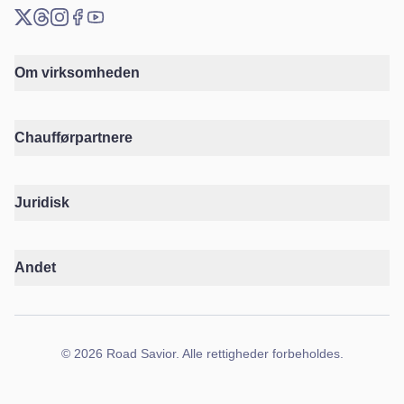
X (Twitter)
Threads
Instagram
Facebook
YouTube
Om virksomheden
Chaufførpartnere
Juridisk
Andet
©
2026
Road Savior
.
Alle rettigheder forbeholdes.