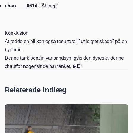
chan____0614
: "Åh nej."
Konklusion
At redde en bil kan også resultere i "utilsigtet skade" på en
bygning.
Denne tank benzin var sandsynligvis den dyreste, denne
chauffør nogensinde har tanket. ⛽💥
Relaterede indlæg